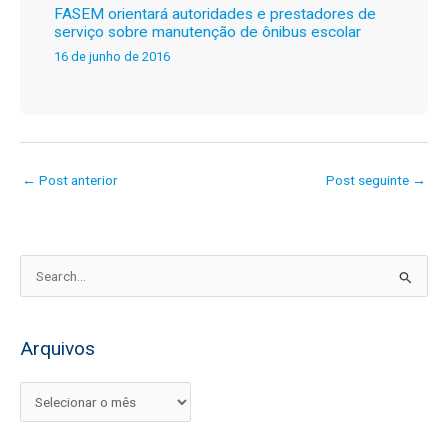
FASEM orientará autoridades e prestadores de
serviço sobre manutenção de ônibus escolar
16 de junho de 2016
←
Post anterior
Post seguinte
→
P
e
s
Arquivos
q
u
i
s