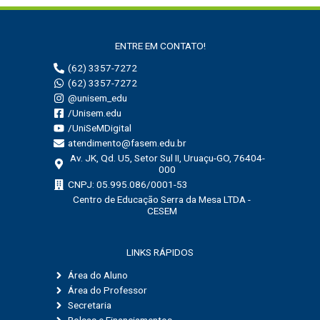
a
r
ENTRE EM CONTATO!
p
(62) 3357-7272
o
(62) 3357-7272
r
@unisem_edu
:
/Unisem.edu
/UniSeMDigital
atendimento@fasem.edu.br
Av. JK, Qd. U5, Setor Sul II, Uruaçu-GO, 76404-
000
CNPJ: 05.995.086/0001-53
Centro de Educação Serra da Mesa LTDA -
CESEM
LINKS RÁPIDOS
Área do Aluno
Área do Professor
Secretaria