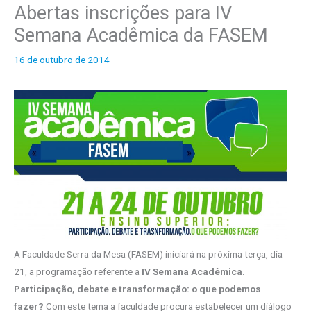
Abertas inscrições para IV
o
Semana Acadêmica da FASEM
s
16 de outubro de 2014
A Faculdade Serra da Mesa (FASEM) iniciará na próxima terça, dia
21, a programação referente a
IV Semana Acadêmica.
Participação, debate e transformação: o que podemos
fazer?
Com este tema a faculdade procura estabelecer um diálogo