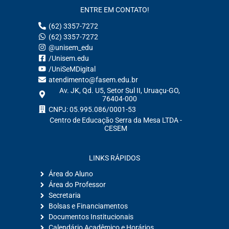
ENTRE EM CONTATO!
(62) 3357-7272
(62) 3357-7272
@unisem_edu
/Unisem.edu
/UniSeMDigital
atendimento@fasem.edu.br
Av. JK, Qd. U5, Setor Sul II, Uruaçu-GO,
76404-000
CNPJ: 05.995.086/0001-53
Centro de Educação Serra da Mesa LTDA -
CESEM
LINKS RÁPIDOS
Área do Aluno
Área do Professor
Secretaria
Bolsas e Financiamentos
Documentos Institucionais
Calendário Acadêmico e Horários