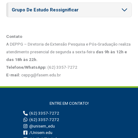
Grupo De Estudo Ressignificar
Contato
A DEPPG – Diretoria de Extensão Pesquisa e Pós-Graduação realiza
atendimento presencial de segunda a sexta-feira
das 9h às 12h e
das 18h às 22h.
Telefone/WhatsApp:
(62) 3357-7272
E-mail:
ceppg@fasem.edu.br
ENTRE EM CONTATO!
(62) 3357-7272
(62) 3357-7272
@unisem_edu
/Unisem.edu