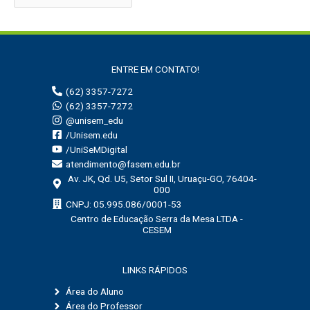
i
s
a
r
ENTRE EM CONTATO!
p
(62) 3357-7272
o
(62) 3357-7272
r
@unisem_edu
:
/Unisem.edu
/UniSeMDigital
atendimento@fasem.edu.br
Av. JK, Qd. U5, Setor Sul II, Uruaçu-GO, 76404-
000
CNPJ: 05.995.086/0001-53
Centro de Educação Serra da Mesa LTDA -
CESEM
LINKS RÁPIDOS
Área do Aluno
Área do Professor