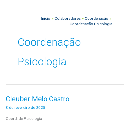
o
s
Início
Colaboradores
Coordenação
Coordenação Psicologia
Coordenação
Psicologia
Cleuber Melo Castro
Cleuber
Melo
3 de fevereiro de 2025
Castro
Coord. de Psicologia