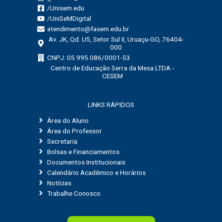
:
/Unisem.edu
/UniSeMDigital
atendimento@fasem.edu.br
Av. JK, Qd. U5, Setor Sul II, Uruaçu-GO, 76404-
000
CNPJ: 05.995.086/0001-53
Centro de Educação Serra da Mesa LTDA -
CESEM
LINKS RÁPIDOS
Área do Aluno
Área do Professor
Secretaria
Bolsas e Financiamentos
Documentos Institucionais
Calendário Acadêmico e Horários
Notícias
Trabalhe Conosco