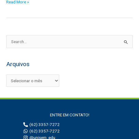
Read More »
P
e
s
Arquivos
q
u
i
s
a
r
ENTRE EM CONTATO!
p
(62) 3357-7272
o
(62) 3357-7272
r
@unisem_edu