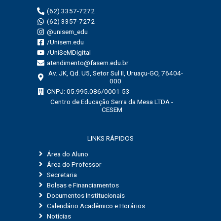
p
(62) 3357-7272
o
(62) 3357-7272
r
@unisem_edu
:
/Unisem.edu
/UniSeMDigital
atendimento@fasem.edu.br
Av. JK, Qd. U5, Setor Sul II, Uruaçu-GO, 76404-
000
CNPJ: 05.995.086/0001-53
Centro de Educação Serra da Mesa LTDA -
CESEM
LINKS RÁPIDOS
Área do Aluno
Área do Professor
Secretaria
Bolsas e Financiamentos
Documentos Institucionais
Calendário Acadêmico e Horários
Notícias