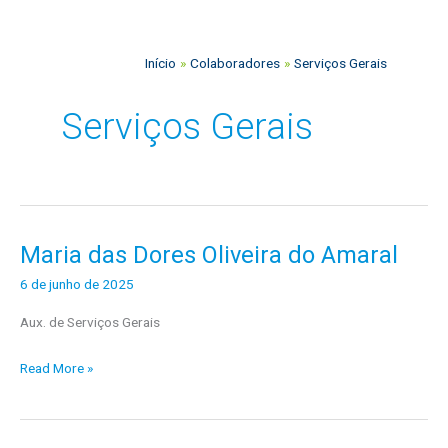
o
s
Início
Colaboradores
Serviços Gerais
Serviços Gerais
Maria das Dores Oliveira do Amaral
Maria
das
6 de junho de 2025
Dores
Aux. de Serviços Gerais
Oliveira
do
Read More »
Amaral