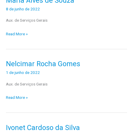
Maria Alves de Souza
Alves
8 de junho de 2022
de
Aux. de Serviços Gerais
Souza
Read More »
Nelcimar Rocha Gomes
Nelcimar
Rocha
1 de junho de 2022
Gomes
Aux. de Serviços Gerais
Read More »
Ivonet Cardoso da Silva
Ivonet