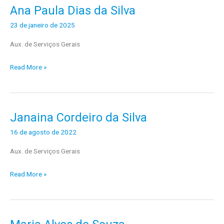
Ana Paula Dias da Silva
Ana
Paula
23 de janeiro de 2025
Dias
Aux. de Serviços Gerais
da
Silva
Read More »
Janaina Cordeiro da Silva
Janaina
Cordeiro
16 de agosto de 2022
da
Aux. de Serviços Gerais
Silva
Read More »
Maria