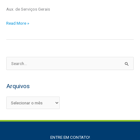
Costa
Aux. de Serviços Gerais
Teles
Read More »
P
e
s
Arquivos
q
u
i
s
a
r
ENTRE EM CONTATO!