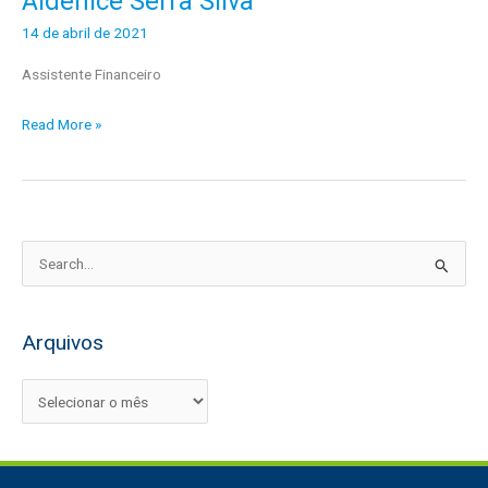
Aldenice Serra Silva
Serra
14 de abril de 2021
Silva
Assistente Financeiro
Read More »
P
e
s
Arquivos
q
u
i
s
a