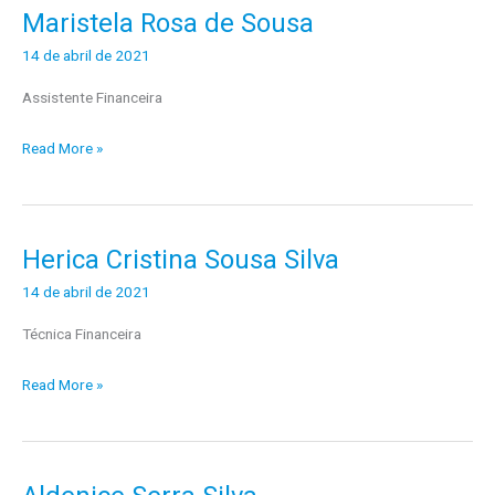
Maristela Rosa de Sousa
Maristela
Rosa
14 de abril de 2021
de
Assistente Financeira
Sousa
Read More »
Herica Cristina Sousa Silva
Herica
Cristina
14 de abril de 2021
Sousa
Técnica Financeira
Silva
Read More »
Aldenice