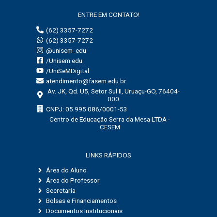
r
ENTRE EM CONTATO!
p
(62) 3357-7272
o
(62) 3357-7272
r
@unisem_edu
:
/Unisem.edu
/UniSeMDigital
atendimento@fasem.edu.br
Av. JK, Qd. U5, Setor Sul II, Uruaçu-GO, 76404-
000
CNPJ: 05.995.086/0001-53
Centro de Educação Serra da Mesa LTDA -
CESEM
LINKS RÁPIDOS
Área do Aluno
Área do Professor
Secretaria
Bolsas e Financiamentos
Documentos Institucionais