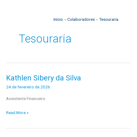
o
s
Início
Colaboradores
Tesouraria
Tesouraria
Kathlen Sibery da Silva
Kathlen
Sibery
24 de fevereiro de 2026
da
Assistente Financeiro
Silva
Read More »