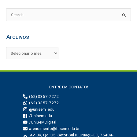
P
e
s
Arquivos
q
u
i
s
a
r
ENTRE EM CONTATO!
p
(62) 3357-7272
o
(62) 3357-7272
r
@unisem_edu
:
/Unisem.edu
/UniSeMDigital
atendimento@fasem.edu.br
Av. JK, Qd. U5, Setor Sul II, Uruaçu-GO, 76404-