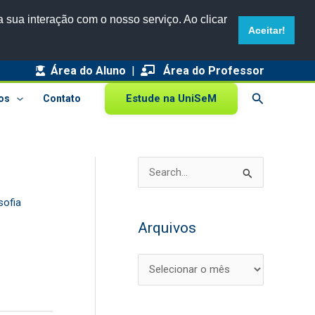
 sua interação com o nosso serviço. Ao clicar
Aceitar!
Área do Aluno
|
A
Área do Professor
r
Pesquisar
Estude na UniSeM
os
Contato
q
u
i
P
v
e
o
sofia
s
s
Arquivos
q
u
i
s