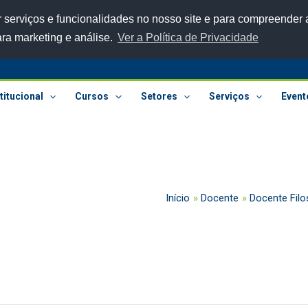
 serviços e funcionalidades no nosso site e para compreender a
ara marketing e análise.
Ver a Política de Privacidade
titucional
Cursos
Setores
Serviços
Event
Início
Docente
Docente Filo