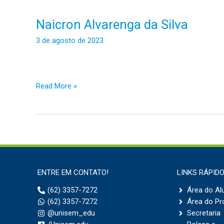
Naicron Alvarenga da Silva
Naicron
Alvarenga
3 de agosto de 2023
da
Silva
Read More »
ENTRE EM CONTATO!
LINKS RÁPID
(62) 3357-7272
Área do Al
(62) 3357-7272
Área do Pr
@unisem_edu
Secretaria