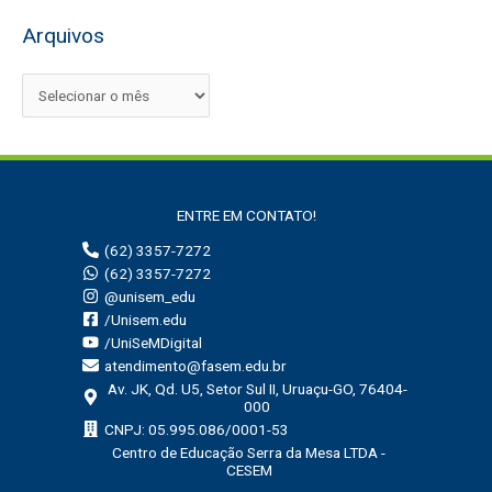
s
Arquivos
q
u
i
s
a
r
ENTRE EM CONTATO!
p
(62) 3357-7272
o
(62) 3357-7272
r
@unisem_edu
:
/Unisem.edu
/UniSeMDigital
atendimento@fasem.edu.br
Av. JK, Qd. U5, Setor Sul II, Uruaçu-GO, 76404-
000
CNPJ: 05.995.086/0001-53
Centro de Educação Serra da Mesa LTDA -
CESEM