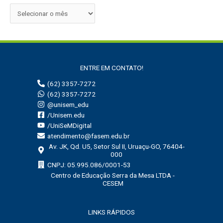
u
i
s
a
r
ENTRE EM CONTATO!
p
(62) 3357-7272
o
(62) 3357-7272
r
@unisem_edu
:
/Unisem.edu
/UniSeMDigital
atendimento@fasem.edu.br
Av. JK, Qd. U5, Setor Sul II, Uruaçu-GO, 76404-
000
CNPJ: 05.995.086/0001-53
Centro de Educação Serra da Mesa LTDA -
CESEM
LINKS RÁPIDOS