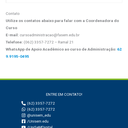
Contato
Utilize os contatos abaixo para falar com a Coordenadora do
Curso
E-mail:
cursoadministracao@fasem.edu.br
Telefone:
(062) 3357-7272 – Ramal 21
WhatsApp de Apoio Acadêmico ao curso de Administração:
62
9.9195-0495
ENTRE EM CONTATO!
(62) 3357-7272
(62) 3357-7272
@unisem_edu
/Unisem.edu
/UniSeMDigital