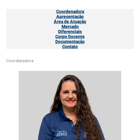
Coordenadora
Apresentação
Área de Atuação
Mercado
Diferenciais
Corpo Docente
Documentação
Contato
Coordenadora