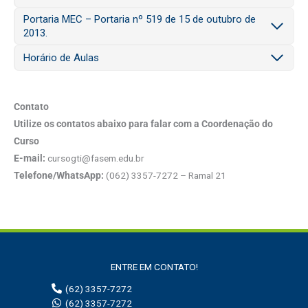
Portaria MEC – Portaria nº 519 de 15 de outubro de
2013.
Horário de Aulas
Contato
Utilize os contatos abaixo para falar com a Coordenação do
Curso
E-mail:
cursogti@fasem.edu.br
Telefone/
WhatsApp
:
(062) 3357-7272 – Ramal 21
ENTRE EM CONTATO!
(62) 3357-7272
(62) 3357-7272