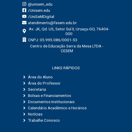
@unisem_edu
/Unisem.edu
/UniSeMDigital
atendimento@fasem.edu.br
Av. JK, Qd. U5, Setor Sul II, Uruaçu-GO, 76404-
000
CNPJ: 05.995.086/0001-53
Centro de Educação Serra da Mesa LTDA -
CESEM
LINKS RÁPIDOS
Área do Aluno
Área do Professor
Secretaria
Bolsas e Financiamentos
Documentos Institucionais
Calendário Acadêmico e Horários
Notícias
Trabalhe Conosco