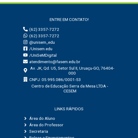
ENTRE EM CONTATO!
(62) 3357-7272
(62) 3357-7272
@unisem_edu
/Unisem.edu
/UniSeMDigital
atendimento@fasem.edu.br
Av. JK, Qd. U5, Setor Sul II, Uruaçu-GO, 76404-
000
CNPJ: 05.995.086/0001-53
Centro de Educação Serra da Mesa LTDA -
CESEM
LINKS RÁPIDOS
Área do Aluno
Área do Professor
Secretaria
Bolsas e Financiamentos