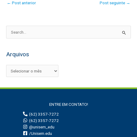
←
Post anterior
Post seguinte
→
P
e
s
Arquivos
q
u
i
s
a
r
ENTRE EM CONTATO!
p
(62) 3357-7272
o
(62) 3357-7272
r
@unisem_edu
:
/Unisem.edu