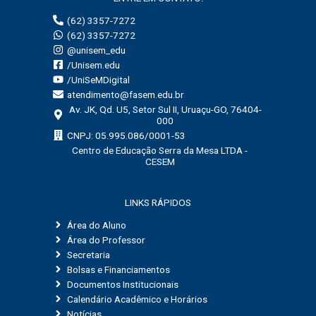
(62) 3357-7272
(62) 3357-7272
@unisem_edu
/Unisem.edu
/UniSeMDigital
atendimento@fasem.edu.br
Av. JK, Qd. U5, Setor Sul II, Uruaçu-GO, 76404-
000
CNPJ: 05.995.086/0001-53
Centro de Educação Serra da Mesa LTDA -
CESEM
LINKS RÁPIDOS
Área do Aluno
Área do Professor
Secretaria
Bolsas e Financiamentos
Documentos Institucionais
Calendário Acadêmico e Horários
Notícias