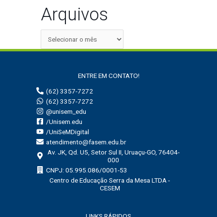
Arquivos
ENTRE EM CONTATO!
(62) 3357-7272
(62) 3357-7272
@unisem_edu
/Unisem.edu
/UniSeMDigital
atendimento@fasem.edu.br
Av. JK, Qd. U5, Setor Sul II, Uruaçu-GO, 76404-
000
CNPJ: 05.995.086/0001-53
Centro de Educação Serra da Mesa LTDA -
CESEM
LINKS RÁPIDOS