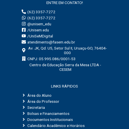
ENTRE EM CONTATO!
(62) 3357-7272
(62) 3357-7272
@unisem_edu
/Unisem.edu
/UniSeMDigital
atendimento@fasem.edu.br
Av. JK, Qd. U5, Setor Sul II, Uruaçu-GO, 76404-
000
CNPJ: 05.995.086/0001-53
Centro de Educação Serra da Mesa LTDA -
CESEM
LINKS RÁPIDOS
Área do Aluno
Área do Professor
Secretaria
Bolsas e Financiamentos
Documentos Institucionais
Calendário Acadêmico e Horários