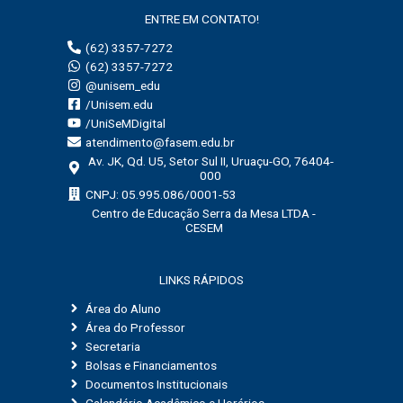
ENTRE EM CONTATO!
(62) 3357-7272
(62) 3357-7272
@unisem_edu
/Unisem.edu
/UniSeMDigital
atendimento@fasem.edu.br
Av. JK, Qd. U5, Setor Sul II, Uruaçu-GO, 76404-
000
CNPJ: 05.995.086/0001-53
Centro de Educação Serra da Mesa LTDA -
CESEM
LINKS RÁPIDOS
Área do Aluno
Área do Professor
Secretaria
Bolsas e Financiamentos
Documentos Institucionais
Calendário Acadêmico e Horários