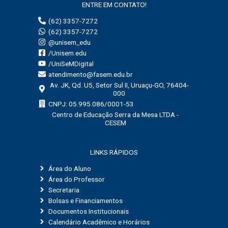
ENTRE EM CONTATO!
(62) 3357-7272
(62) 3357-7272
@unisem_edu
/Unisem.edu
/UniSeMDigital
atendimento@fasem.edu.br
Av. JK, Qd. U5, Setor Sul II, Uruaçu-GO, 76404-
000
CNPJ: 05.995.086/0001-53
Centro de Educação Serra da Mesa LTDA -
CESEM
LINKS RÁPIDOS
Área do Aluno
Área do Professor
Secretaria
Bolsas e Financiamentos
Documentos Institucionais
Calendário Acadêmico e Horários