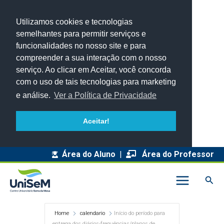
Utilizamos cookies e tecnologias
semelhantes para permitir serviços e
funcionalidades no nosso site e para
compreender a sua interação com o nosso
serviço. Ao clicar em Aceitar, você concorda
com o uso de tais tecnologias para marketing
e análise.
Ver a Política de Privacidade
Aceitar!
Área do Aluno
|
Área do Professor
Pesq
Home
calendario
Início do período para
entrega dos diários-frequências/planos de