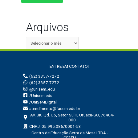
Arquivos
ENTRE EM CONTATO!
(62) 3357-7272
(62) 3357-7272
@unisem_edu
/Unisem.edu
/UniSeMDigital
atendimento@fasem.edu.br
Av. JK, Qd. U5, Setor Sul II, Uruaçu-GO, 76404-
000
CNPJ: 05.995.086/0001-53
Centro de Educação Serra da Mesa LTDA -
CESEM