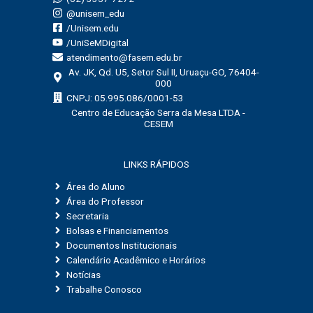
@unisem_edu
/Unisem.edu
/UniSeMDigital
atendimento@fasem.edu.br
Av. JK, Qd. U5, Setor Sul II, Uruaçu-GO, 76404-
000
CNPJ: 05.995.086/0001-53
Centro de Educação Serra da Mesa LTDA -
CESEM
LINKS RÁPIDOS
Área do Aluno
Área do Professor
Secretaria
Bolsas e Financiamentos
Documentos Institucionais
Calendário Acadêmico e Horários
Notícias
Trabalhe Conosco