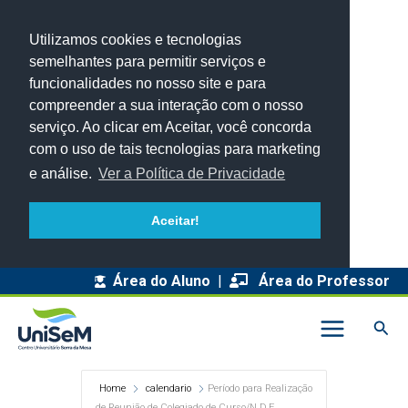
Utilizamos cookies e tecnologias
semelhantes para permitir serviços e
funcionalidades no nosso site e para
compreender a sua interação com o nosso
serviço. Ao clicar em Aceitar, você concorda
com o uso de tais tecnologias para marketing
e análise.
Ver a Política de Privacidade
Aceitar!
Área do Aluno
|
Área do Professor
Pesq
Home
calendario
Período para Realização
de Reunião de Colegiado de Curso/N.D.E.