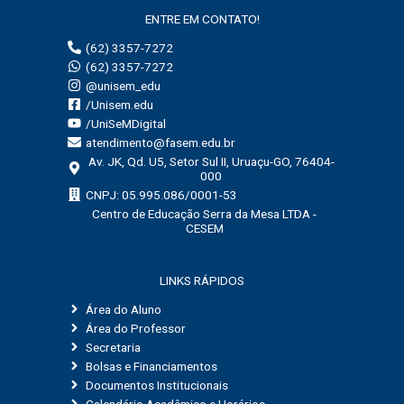
ENTRE EM CONTATO!
(62) 3357-7272
(62) 3357-7272
@unisem_edu
/Unisem.edu
/UniSeMDigital
atendimento@fasem.edu.br
Av. JK, Qd. U5, Setor Sul II, Uruaçu-GO, 76404-
000
CNPJ: 05.995.086/0001-53
Centro de Educação Serra da Mesa LTDA -
CESEM
LINKS RÁPIDOS
Área do Aluno
Área do Professor
Secretaria
Bolsas e Financiamentos
Documentos Institucionais
Calendário Acadêmico e Horários