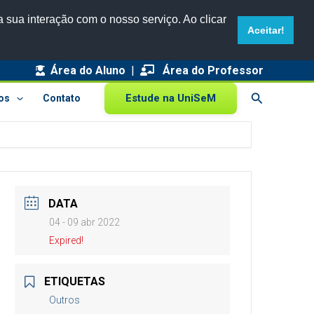
 sua interação com o nosso serviço. Ao clicar
Aceitar!
Área do Aluno
|
Área do Professor
Pesquisar
Estude na UniSeM
os
Contato
rquivos
DATA
04 - 09 abr 2022
Expired!
ETIQUETAS
Outros