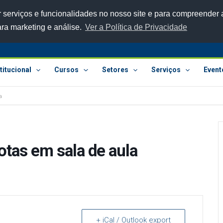
 serviços e funcionalidades no nosso site e para compreender a
ara marketing e análise.
Ver a Política de Privacidade
titucional
Cursos
Setores
Serviços
Event
a
A
otas em sala de aula
+ iCal / Outlook export