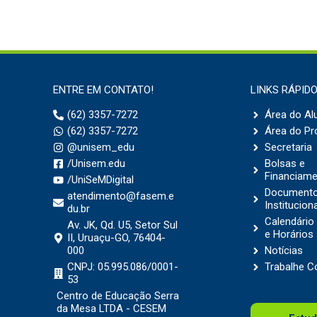
ENTRE EM CONTATO!
LINKS RÁPID
(62) 3357-7272
Área do Al
(62) 3357-7272
Área do Pr
@unisem_edu
Secretaria
/Unisem.edu
Bolsas e
Financiam
/UniSeMDigital
Document
atendimento@fasem.e
Institucion
du.br
Calendári
Av. JK, Qd. U5, Setor Sul
e Horários
II, Uruaçu-GO, 76404-
000
Notícias
CNPJ: 05.995.086/0001-
Trabalhe 
53
Centro de Educação Serra
da Mesa LTDA - CESEM