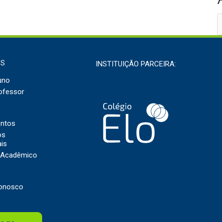
OS
INSTITUIÇÃO PARCEIRA:
uno
ofessor
entos
os
ais
o Acadêmico
Conosco