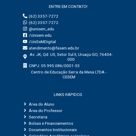
ENTRE EM CONTATO!
(62) 3357-7272
(62) 3357-7272
@unisem_edu
/Unisem.edu
/UniSeMDigital
atendimento@fasem.edu.br
Av. JK, Qd. U5, Setor Sul II, Uruaçu-GO, 76404-
000
CNPJ: 05.995.086/0001-53
Centro de Educação Serra da Mesa LTDA -
CESEM
LINKS RÁPIDOS
Área do Aluno
Área do Professor
Secretaria
Bolsas e Financiamentos
Documentos Institucionais
Calendário Acadêmico e Horários