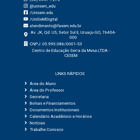
@unisem_edu
/Unisem.edu
/UniSeMDigital
atendimento@fasem.edu.br
Av. JK, Qd. U5, Setor Sul II, Uruaçu-GO, 76404-
000
CNPJ: 05.995.086/0001-53
Centro de Educação Serra da Mesa LTDA -
CESEM
LINKS RÁPIDOS
Área do Aluno
Área do Professor
Secretaria
Bolsas e Financiamentos
Documentos Institucionais
Calendário Acadêmico e Horários
Notícias
Trabalhe Conosco