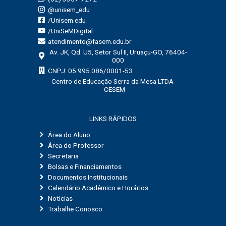
@unisem_edu
/Unisem.edu
/UniSeMDigital
atendimento@fasem.edu.br
Av. JK, Qd. U5, Setor Sul II, Uruaçu-GO, 76404-
000
CNPJ: 05.995.086/0001-53
Centro de Educação Serra da Mesa LTDA -
CESEM
LINKS RÁPIDOS
Área do Aluno
Área do Professor
Secretaria
Bolsas e Financiamentos
Documentos Institucionais
Calendário Acadêmico e Horários
Notícias
Trabalhe Conosco