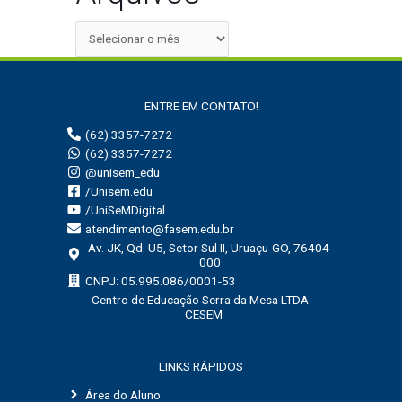
ENTRE EM CONTATO!
(62) 3357-7272
(62) 3357-7272
@unisem_edu
/Unisem.edu
/UniSeMDigital
atendimento@fasem.edu.br
Av. JK, Qd. U5, Setor Sul II, Uruaçu-GO, 76404-
000
CNPJ: 05.995.086/0001-53
Centro de Educação Serra da Mesa LTDA -
CESEM
LINKS RÁPIDOS
Área do Aluno