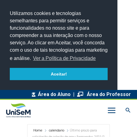
Utilizamos cookies e tecnologias
semelhantes para permitir serviços e
funcionalidades no nosso site e para
compreender a sua interação com o nosso
serviço. Ao clicar em Aceitar, você concorda
com o uso de tais tecnologias para marketing
e análise.
Ver a Política de Privacidade
Aceitar!
Área do Aluno
|
Área do Professor
Pesq
Home
calendario
Último prazo para
solicitação de colação de grau formandos 2021/2