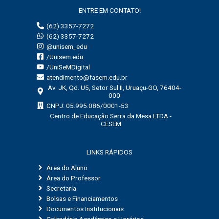
ENTRE EM CONTATO!
(62) 3357-7272
(62) 3357-7272
@unisem_edu
/Unisem.edu
/UniSeMDigital
atendimento@fasem.edu.br
Av. JK, Qd. U5, Setor Sul II, Uruaçu-GO, 76404-
000
CNPJ: 05.995.086/0001-53
Centro de Educação Serra da Mesa LTDA -
CESEM
LINKS RÁPIDOS
Área do Aluno
Área do Professor
Secretaria
Bolsas e Financiamentos
Documentos Institucionais
Calendário Acadêmico e Horários