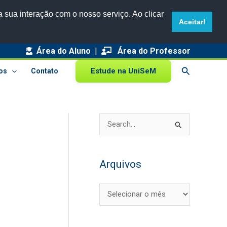
 sua interação com o nosso serviço. Ao clicar
Aceitar!
Área do Aluno
|
A
Área do Professor
r
Pesquisar
Estude na UniSeM
os
Contato
q
u
i
P
v
e
o
s
s
Arquivos
q
u
i
s