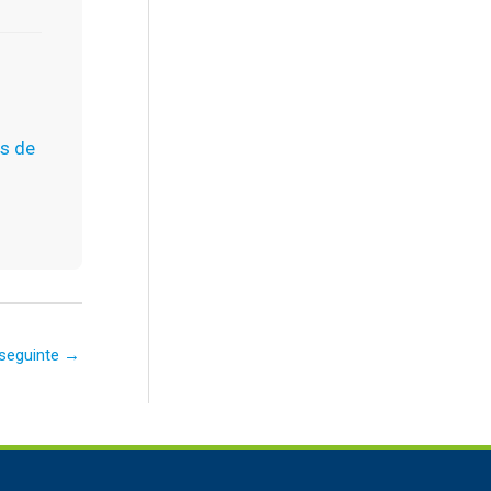
as de
seguinte
→