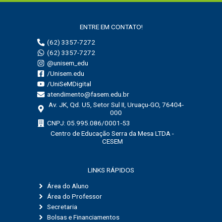
ENTRE EM CONTATO!
(62) 3357-7272
(62) 3357-7272
@unisem_edu
/Unisem.edu
/UniSeMDigital
atendimento@fasem.edu.br
Av. JK, Qd. U5, Setor Sul II, Uruaçu-GO, 76404-
000
CNPJ: 05.995.086/0001-53
Centro de Educação Serra da Mesa LTDA -
CESEM
LINKS RÁPIDOS
Área do Aluno
Área do Professor
Secretaria
Bolsas e Financiamentos