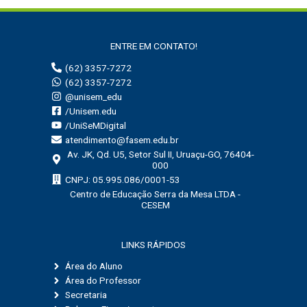
a
r
ENTRE EM CONTATO!
p
(62) 3357-7272
o
(62) 3357-7272
r
@unisem_edu
:
/Unisem.edu
/UniSeMDigital
atendimento@fasem.edu.br
Av. JK, Qd. U5, Setor Sul II, Uruaçu-GO, 76404-
000
CNPJ: 05.995.086/0001-53
Centro de Educação Serra da Mesa LTDA -
CESEM
LINKS RÁPIDOS
Área do Aluno
Área do Professor
Secretaria