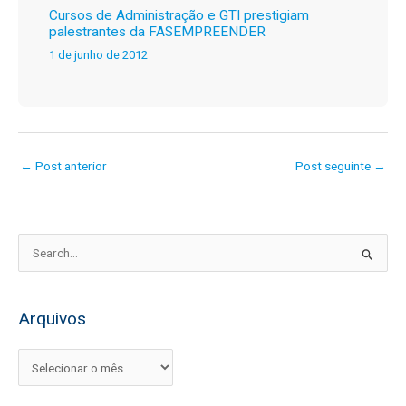
Cursos de Administração e GTI prestigiam
palestrantes da FASEMPREENDER
1 de junho de 2012
←
Post anterior
Post seguinte
→
P
e
s
Arquivos
q
u
i
s