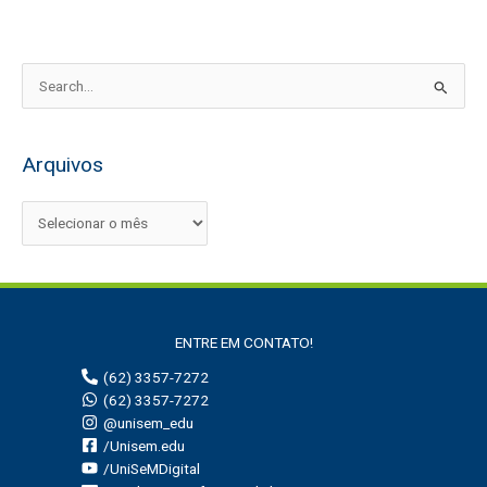
P
e
s
Arquivos
q
u
i
s
a
r
ENTRE EM CONTATO!
p
(62) 3357-7272
o
(62) 3357-7272
r
@unisem_edu
:
/Unisem.edu
/UniSeMDigital