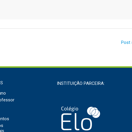
Post 
OS
INSTITUIÇÃO PARCEIRA:
uno
ofessor
entos
os
ais