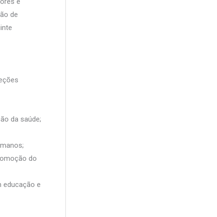
ores e
a
ção de
r
inte
p
o
r
:
seções
ção da saúde;
humanos;
 promoção do
m educação e