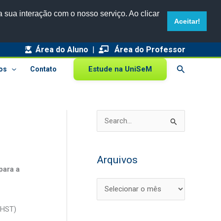
 sua interação com o nosso serviço. Ao clicar
Aceitar!
Área do Aluno
|
A
Área do Professor
r
Pesquisar
Estude na UniSeM
os
Contato
q
u
i
P
v
e
o
s
s
Arquivos
q
para a
u
i
CHST)
s