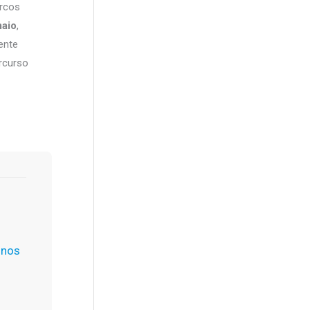
arcos
maio
,
ente
rcurso
unos