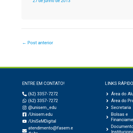
27 de junho de 2013
←
Post anterior
ENTRE EM CONTATO!
LINKS RÁPID
(62) 3357-7272
Área do Al
(62) 3357-7272
Área do Pr
@unisem_edu
Secretaria
/Unisem.edu
Bolsas e
Financiam
/UniSeMDigital
Document
atendimento@fasem.e
Institucion