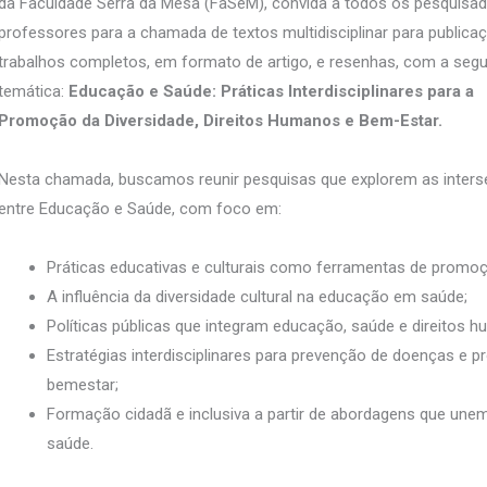
da Faculdade Serra da Mesa (FaSeM), convida a todos os pesquisad
professores para a chamada de textos multidisciplinar para publica
trabalhos completos, em formato de artigo, e resenhas, com a segu
temática:
Educação e Saúde: Práticas Interdisciplinares para a
Promoção da Diversidade, Direitos Humanos e Bem-Estar.
Nesta chamada, buscamos reunir pesquisas que explorem as inter
entre Educação e Saúde, com foco em:
Práticas educativas e culturais como ferramentas de promo
A influência da diversidade cultural na educação em saúde;
Políticas públicas que integram educação, saúde e direitos 
Estratégias interdisciplinares para prevenção de doenças e
bemestar;
Formação cidadã e inclusiva a partir de abordagens que une
saúde.