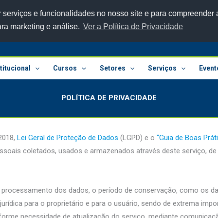
 serviços e funcionalidades no nosso site e para compreender a
ara marketing e análise.
Ver a Política de Privacidade
titucional
Cursos
Setores
Serviços
Event
POLÍTICA DE PRIVACIDADE
2018,
Lei Geral de Proteção de Dados
(LGPD) e o
“Guia de Boas Prát
oais coletados, usados e armazenados através deste serviço, de f
 de processamento dos dados, o período de conservação, como os da
rídica para o proprietário e para o usuário, sendo de extrema import
nforme necessidade de atualização do serviço, mediante comunicaç