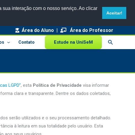
 sua interação com o nosso serviço. Ao clicar
Aceitar!
Área do Aluno
|
Área do Professor
Pesquisar
Estude na UniSeM
os
Contato
icas LGPD”
, esta
Política de Privacidade
visa informar
orma clara e transparente. Dentre os dados coletados,
dos serão utilizados e o seu processamento detalhado.
ância à leitura em sua totalidade pelo usuário. Esta
ão aos seus usuários.