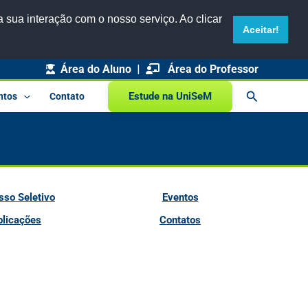
 sua interação com o nosso serviço. Ao clicar
Aceitar!
Área do Aluno
|
Área do Professor
Pesquisar
Estude na UniSeM
ntos
Contato
sso Seletivo
Eventos
blicações
Contatos