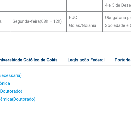
4 e 5 de Dez
PUC
Obrigatória p
s
Segunda-feira(08h – 12h)
Goiás/Goiânia
Sociedade e 
niversidade Católica de Goiás
Legislação Federal
Portari
ecessária)
ônica
(Doutorado)
dêmica(Doutorado)