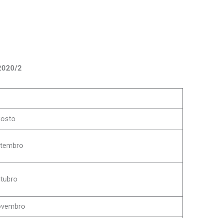
2020/2
gosto
etembro
utubro
ovembro