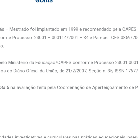
ás – Mestrado foi implantado em 1999 e recomendado pela CAPES 
nforme Processo: 23001 – 000114/2001 – 34 e Parecer: CES 0859/2
o.
 pelo Ministério da Educação/CAPES conforme Processo 23001 0001
 do Diário Oficial da União, de 21/2/2007, Seção n. 35, ISSN 1767
ota 5
na avaliação feita pela Coordenação de Aperfeiçoamento de Pe
idades investigativas e curriculares nas práticas educacionais ins