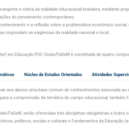
brangente e critica da realidade educacional brasileira, mediante p
stações do pensamento contemporâneo;
onhecimento e a reflexão sobre a problemática econômico-social, c
e respondam as exigências da realidade nacional e local.
(Dinter) em Educação PUC Goiás/FaSeM é constituída de quatro comp
máticos
Núcleo de Estudos Orientados
Atividades Supervi
iciar aos alunos uma base comum de conhecimentos associada ao co
o para a compreensão da temática do campo educacional, também f
ás/FaSeM, serão oferecidas três disciplinas obrigatórias a todos 
ricos, políticos, sociais e culturais e Fundamentos da Educação 