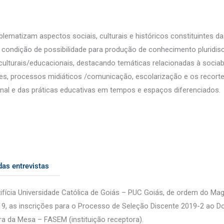
ematizam aspectos sociais, culturais e históricos constituintes d
ondição de possibilidade para produção de conhecimento pluridiscip
ulturais/educacionais, destacando temáticas relacionadas à sociabi
s, processos midiáticos /comunicação, escolarização e os recortes d
onal e das práticas educativas em tempos e espaços diferenciados.
das entrevistas
fícia Universidade Católica de Goiás – PUC Goiás, de ordem do Magn
19, as inscrições para o Processo de Seleção Discente 2019-2 ao 
 da Mesa – FASEM (instituição receptora).