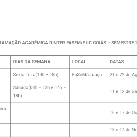
AMAÇÃO ACADÊMICA DINTER FASEM/PUC GOIÁS – SEMESTRE 
DIAS DA SEMANA
LOCAL
DATAS
Sexta-feira(14h – 18h)
FaSeM/Uruaçu
21 e 22 de A
Sábado(08h – 12h e 14h –
11 e 12 de S
18h)
ira
16 e 17 de O
13 e 14 de N