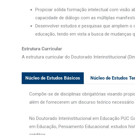
Propiciar sólida formação intelectual com visão a
capacidade de diálogo com as múltiplas manife
Desenvolver estudos e pesquisas que ampliem o c
educação, tendo em vista a busca de mudanças qu
Estrutura Curricular
A estrutura curricular do Doutorado Interinstitucional 
Núcleo de Estudos Básicos
Núcleo de Estudos Te
Compõe-se de disciplinas obrigatórias visando prop
além de fornecerem um discurso teórico necessári
No Doutorado Interinstitucional em Educação PUC Goi
em Educação, Pensamento Educacional: estudos histó
créditos.