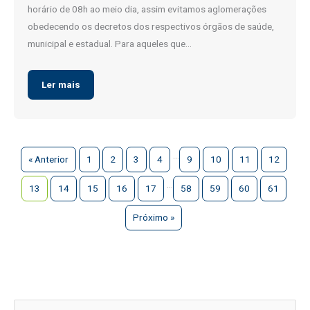
horário de 08h ao meio dia, assim evitamos aglomerações
obedecendo os decretos dos respectivos órgãos de saúde,
municipal e estadual. Para aqueles que…
Ler mais
…
« Anterior
1
2
3
4
9
10
11
12
…
13
14
15
16
17
58
59
60
61
Próximo »