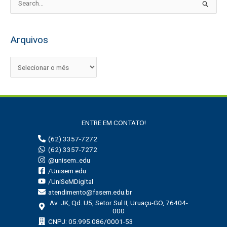
P
e
s
Arquivos
q
u
i
s
a
r
ENTRE EM CONTATO!
p
(62) 3357-7272
o
(62) 3357-7272
r
@unisem_edu
:
/Unisem.edu
/UniSeMDigital
atendimento@fasem.edu.br
Av. JK, Qd. U5, Setor Sul II, Uruaçu-GO, 76404-
000
CNPJ: 05.995.086/0001-53