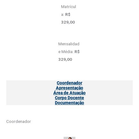
Matrícul
a:
R$
329,00
Mensalidad
e Média:
R$
329,00
Coordenador
Apresentação
Área de Atuação
Corpo Docente
Documentação
Coordenador