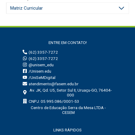
Matriz Curricular
ENTRE EM CONTATO!
(62) 3357-7272
(62) 3357-7272
@unisem_edu
/Unisem.edu
/UniSeMDigital
atendimento@fasem.edu.br
Av. JK, Qd. U5, Setor Sul II, Uruaçu-GO, 76404-
000
CNPJ: 05.995.086/0001-53
Centro de Educação Serra da Mesa LTDA -
CESEM
LINKS RÁPIDOS