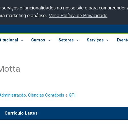
 serviços e funcionalidades no nosso site e para compreender a
ara marketing e análise.
Ver a Política de Privacidade
titucional
Cursos
Setores
Serviços
Event
Motta
Administração
,
Ciências Contábeis
e
GTI
Currículo Lattes