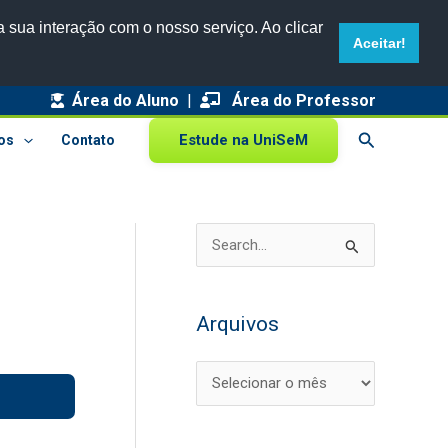
 sua interação com o nosso serviço. Ao clicar
Aceitar!
Área do Aluno
|
A
Área do Professor
r
Pesquisar
Estude na UniSeM
os
Contato
q
u
i
P
v
e
o
s
s
Arquivos
q
u
i
s