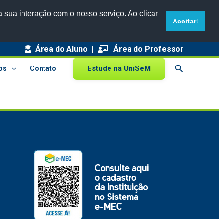
 sua interação com o nosso serviço. Ao clicar
Aceitar!
Área do Aluno
|
Área do Professor
Pesquisar
Estude na UniSeM
os
Contato