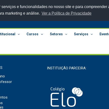
 serviços e funcionalidades no nosso site e para compreender a
ara marketing e análise.
Ver a Política de Privacidade
titucional
Cursos
Setores
Serviços
Event
OS
INSTITUIÇÃO PARCEIRA:
uno
ofessor
entos
os
ais