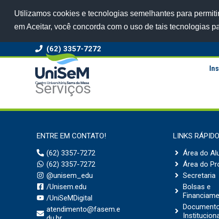
Utilizamos cookies e tecnologias semelhantes para permitir
em Aceitar, você concorda com o uso de tais tecnologias p
(62) 3357-7272
Ins
Serviços
ENTRE EM CONTATO!
LINKS RÁPID
(62) 3357-7272
Área do Al
(62) 3357-7272
Área do Pr
@unisem_edu
Secretaria
/Unisem.edu
Bolsas e
Financiam
/UniSeMDigital
Document
atendimento@fasem.e
Institucion
du.br