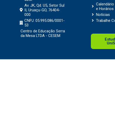
Calendári
Av. JK, Qd. U5, Setor Sul
e Horários
II, Uruaçu-GO, 76404-
000
Notícias
CNPJ: 05.995.086/0001-
Trabalhe 
53
Centro de Educação Serra
da Mesa LTDA - CESEM
Estud
Uni