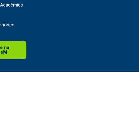
o Acadêmico
Conosco
e na
SeM